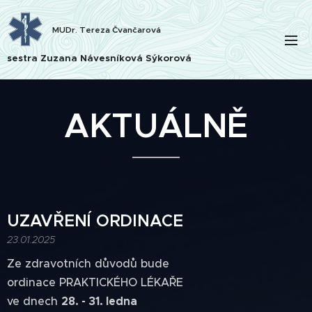
MUDr. Tereza Čvančarová
sestra Zuzana Návesníková Sýkorová
AKTUÁLNĚ
UZAVŘENÍ ORDINACE
23.01.2025
Ze zdravotních důvodů bude
ordinace PRAKTICKÉHO LÉKAŘE
ve dnech
28. - 31. ledna