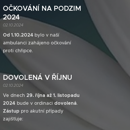
OČKOVÁNÍ NA PODZIM
2024
02.10.2024
Od 1.10.2024
bylo v naší
ambulanci zahájeno očkování
proti chřipce.
DOVOLENÁ V ŘÍJNU
02.10.2024
Ve dnech
29. října až 1. listopadu
2024
bude v ordinaci
dovolená
.
Zástup
pro akutní případy
zajišťuje: