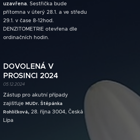
uzavřena
. Sestřička bude
přítomna v úterý 28.1. a ve středu
29.1. v čase 8-12hod.
DENZITOMETRIE otevřena dle
ordinačních hodin.
DOVOLENÁ V
PROSINCI 2024
05.12.2024
Zástup pro akutní případy
zajišťuje
MUDr. Štěpánka
,
28. října 3004, Č
eská
Rohlíčková
Lípa