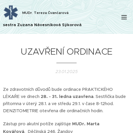
MUDr. Tereza Čvančarová
sestra Zuzana Návesníková Sýkorová
UZAVŘENÍ ORDINACE
23.01.2025
Ze zdravotních důvodů bude ordinace PRAKTICKÉHO
LÉKAŘE ve dnech
28. - 31. ledna uzavřena
. Sestřička bude
přítomna v úterý 28.1. a ve středu 29.1. v čase 8-12hod.
DENZITOMETRIE otevřena dle ordinačních hodin.
Zástup pro akutní potíže zajišťuje
MUDr. Marta
Kovářová
,
Děčínská 246,
Žandov