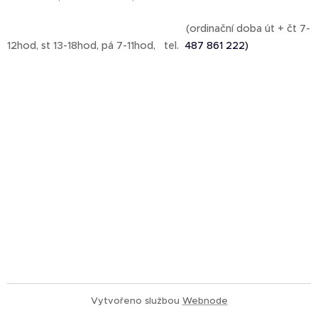
(ordinační doba út + čt 7-
12hod, st 13-18hod, pá 7-11hod, tel.
487 861 222)
Vytvořeno službou
Webnode