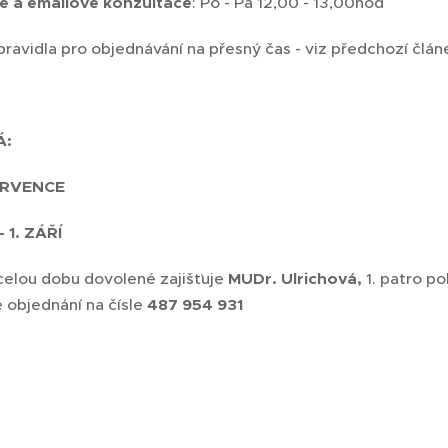
é a emailové konzultace
: Po - Pá 12,00 - 13,00hod
 pravidla pro objednávání na přesný čas - viz předchozí člán
Á:
ČERVENCE
 1. ZÁŘÍ
celou dobu dovolené zajišťuje
MUDr. Ulrichová,
1. patro po
 objednání na čísle
487 954 931