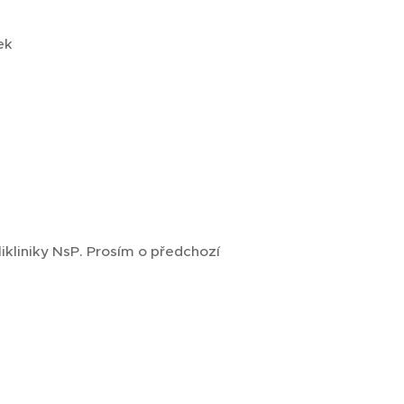
ek
likliniky NsP. Prosím o předchozí