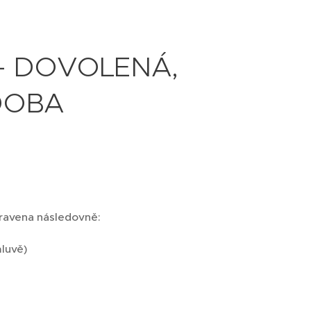
- DOVOLENÁ,
DOBA
pravena následovně:
luvě)